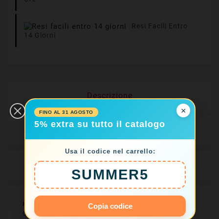
Resi Facili Entro
14 Giorni
Descrizione
×
FINO AL 31 AGOSTO
5% extra su tutto il catalogo
Dettagli del prodotto
Usa il codice nel carrello:
Recensioni
SUMMER5
Materiale: Gomma Naturale
Copia codice
Colore: Nero