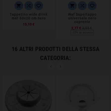






Tappetino wide drink
Waf Supertappo
mat 60x20 cm nero
universale nero
coprente
Prezzo
15,10 €
Prezzo
2,77 €
3,55 €
base
-22% di sconto
Prezzo
16 ALTRI PRODOTTI DELLA STESSA
CATEGORIA:

