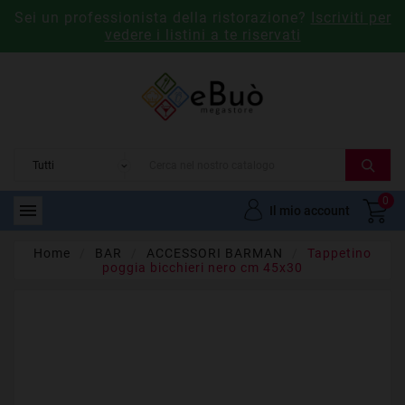
Sei un professionista della ristorazione?
Iscriviti per
vedere i listini a te riservati
0

Il mio account
Home
BAR
ACCESSORI BARMAN
Tappetino
poggia bicchieri nero cm 45x30