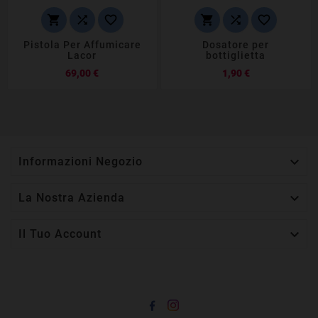






Pistola Per Affumicare
Dosatore per
Lacor
bottiglietta
Prezzo
Prezzo
69,00 €
1,90 €

Informazioni Negozio

La Nostra Azienda

Il Tuo Account