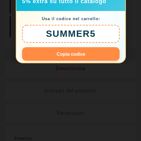
Consegne In 24/48
5% extra su tutto il catalogo
Ore
Usa il codice nel carrello:
Resi Facili Entro
14 Giorni
SUMMER5
Copia codice
Descrizione
Dettagli del prodotto
Recensioni
Ermetico