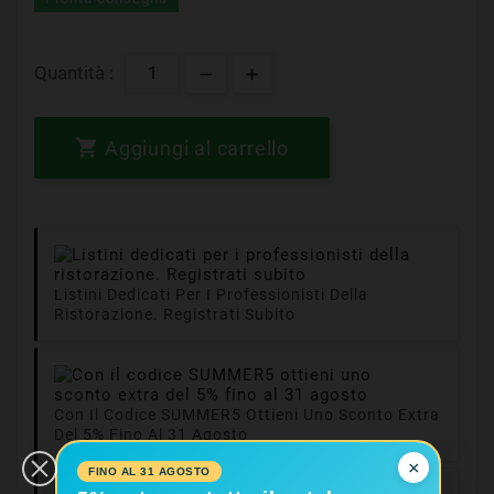
Quantità :

Aggiungi al carrello
Listini Dedicati Per I Professionisti Della
Ristorazione. Registrati Subito
Con Il Codice SUMMER5 Ottieni Uno Sconto Extra
Del 5% Fino Al 31 Agosto
×
FINO AL 31 AGOSTO