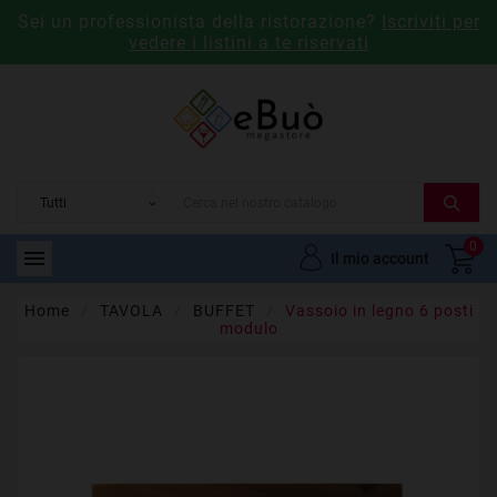
Sei un professionista della ristorazione?
Iscriviti per
vedere i listini a te riservati
0

Il mio account
Home
TAVOLA
BUFFET
Vassoio in legno 6 posti
modulo