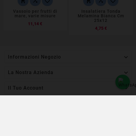






Vassoio per frutti di
Insalatiera Tonda
mare, varie misure
Melamina Bianca Cm
25x12
Prezzo
11,14 €
Prezzo
4,75 €

Informazioni Negozio

La Nostra Azienda
VASSOIO IN LEGNO 6
POSTI MODULO

Il Tuo Account
13,90 €
IVA esclusa