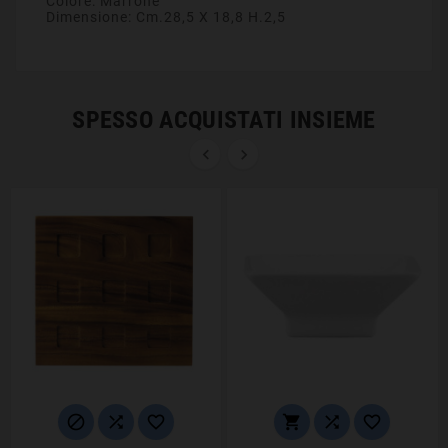
Colore:
Marrone
Dimensione:
Cm.28,5 X 18,8 H.2,5
SPESSO ACQUISTATI INSIEME







