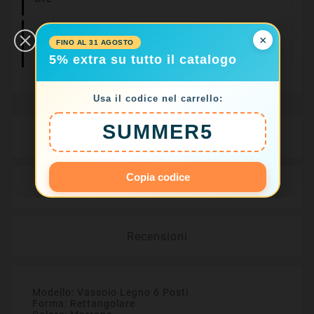
Resi Facili Entro
×
FINO AL 31 AGOSTO
14 Giorni
5% extra su tutto il catalogo
Usa il codice nel carrello:
SUMMER5
Descrizione
Copia codice
Dettagli del prodotto
Recensioni
Modello:
Vassoio Legno 6 Posti
Forma:
Rettangolare