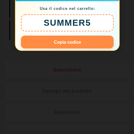
Consegne In 24/48
Usa il codice nel carrello:
Ore
SUMMER5
Resi Facili Entro
14 Giorni
Copia codice
Descrizione
Dettagli del prodotto
Recensioni