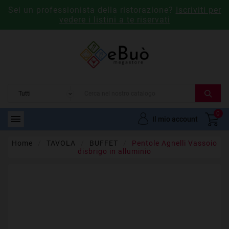
Sei un professionista della ristorazione?
Iscriviti per
vedere i listini a te riservati
0

Il mio account
Home
TAVOLA
BUFFET
Pentole Agnelli Vassoio
disbrigo in alluminio