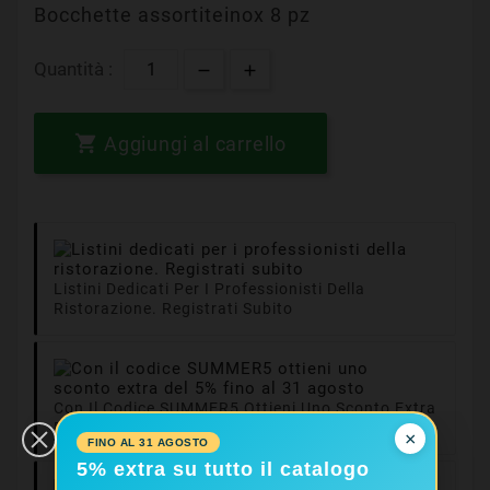
Bocchette assortiteinox 8 pz
Quantità :

Aggiungi al carrello
Listini Dedicati Per I Professionisti Della
Ristorazione. Registrati Subito
Con Il Codice SUMMER5 Ottieni Uno Sconto Extra
Del 5% Fino Al 31 Agosto
×
FINO AL 31 AGOSTO
5% extra su tutto il catalogo
Consegne In 24/48