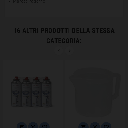
Marca: Paderno
16 ALTRI PRODOTTI DELLA STESSA
CATEGORIA:







