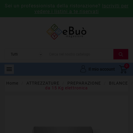
Sei un professionista della ristorazione?
Iscriviti per
vedere i listini a te riservati
0

Il mio account
Home
ATTREZZATURE
PREPARAZIONE
BILANCE
da 15 Kg elettronica