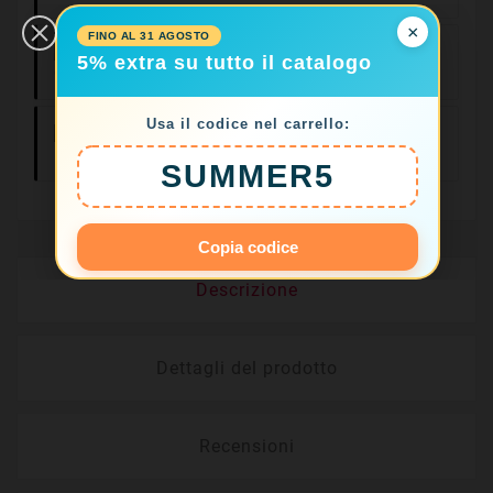
×
FINO AL 31 AGOSTO
Consegne In 24/48
5% extra su tutto il catalogo
Ore
Usa il codice nel carrello:
Resi Facili Entro
14 Giorni
SUMMER5
Copia codice
Descrizione
Dettagli del prodotto
Recensioni