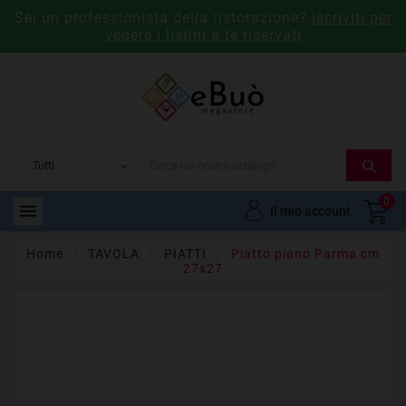
Sei un professionista della ristorazione?
Iscriviti per
vedere i listini a te riservati
0

Il mio account
Home
TAVOLA
PIATTI
Piatto piano Parma cm
27x27