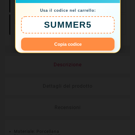
Ore
Usa il codice nel carrello:
Resi Facili Entro
SUMMER5
14 Giorni
Copia codice
Descrizione
Dettagli del prodotto
Recensioni
Materiale: Porcellana