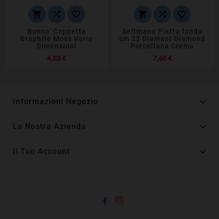






Bonna' Coppetta
Seltmann Piatto fondo
Graphite Moss Varie
cm 23 Diamant Diamond
Dimensioni
Porcellana Crema
Prezzo
Prezzo
4,03 €
7,60 €

Informazioni Negozio

La Nostra Azienda

Il Tuo Account