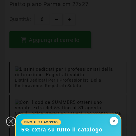
Piatto piano Parma cm 27x27
Quantità :

Aggiungi al carrello
Listini Dedicati Per I Professionisti Della
Ristorazione. Registrati Subito
Con Il Codice SUMMER5 Ottieni Uno Sconto Extra
Del 5% Fino Al 31 Agosto
×
FINO AL 31 AGOSTO
5% extra su tutto il catalogo
Consegne In 24/48