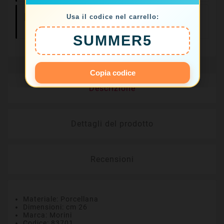
Usa il codice nel carrello:
Resi Facili Entro
14 Giorni
SUMMER5
Copia codice
Descrizione
Dettagli del prodotto
Recensioni
Materiale: Porcellana
Dimensioni: cm 26
Marca: Morini
Codice: 83701