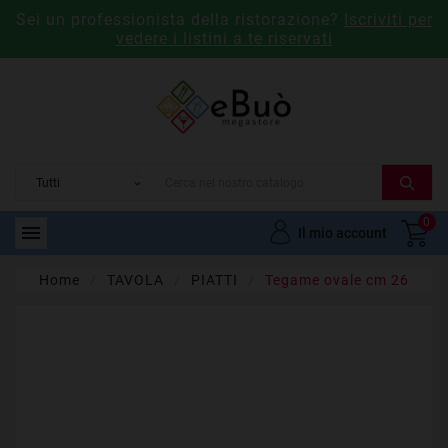
Sei un professionista della ristorazione?
Iscriviti per
vedere i listini a te riservati
0

Il mio account
Home
TAVOLA
PIATTI
Tegame ovale cm 26