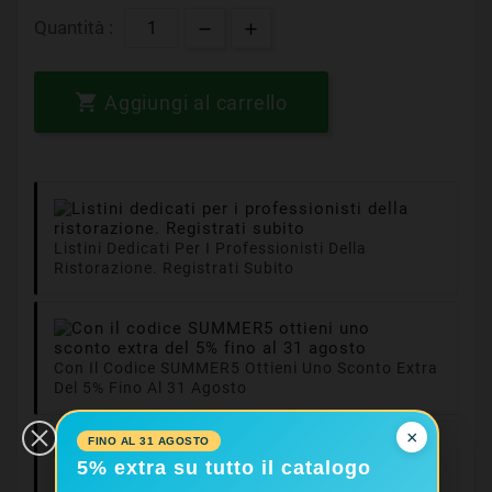
Quantità :

Aggiungi al carrello
Listini Dedicati Per I Professionisti Della
Ristorazione. Registrati Subito
Con Il Codice SUMMER5 Ottieni Uno Sconto Extra
Del 5% Fino Al 31 Agosto
×
FINO AL 31 AGOSTO
Consegne In 24/48
5% extra su tutto il catalogo
Ore