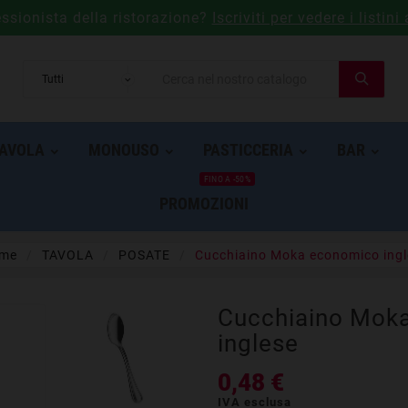
essionista della ristorazione?
Iscriviti per vedere i listini 
AVOLA
MONOUSO
PASTICCERIA
BAR
FINO A -50%
PROMOZIONI
me
TAVOLA
POSATE
Cucchiaino Moka economico ingl
Cucchiaino Mok
inglese
0,48 €
IVA esclusa