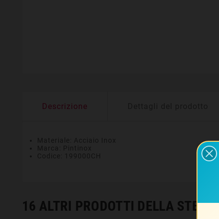
Descrizione
Dettagli del prodotto
Materiale: Acciaio Inox
Marca: Pintinox
Codice: 199000CH
16 ALTRI PRODOTTI DELLA STESS