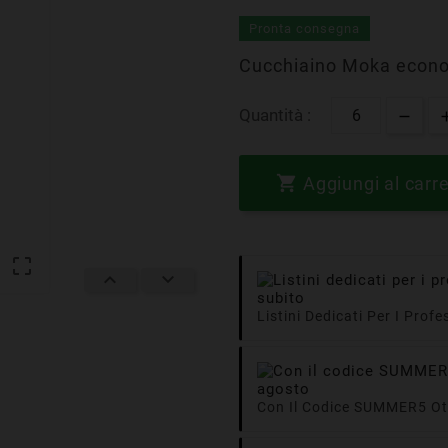
Pronta consegna
Cucchiaino Moka econo
Quantità :

Aggiungi al carre



Listini Dedicati Per I Profe
Con Il Codice SUMMER5 Ott