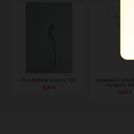
Forchettina 3 spine 250
Salvinelli Coltel






Forgiato Al
Prezzo
2,35 €
P
3,37 €