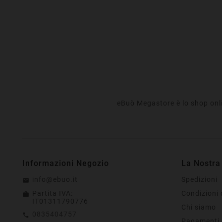
eBuò Megastore è lo shop onlin
Informazioni Negozio
La Nostra
info@ebuo.it
Spedizioni
Partita IVA:
Condizioni 
IT01311790776
Chi siamo
0835404757
Pagamenti 