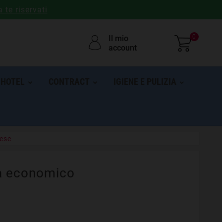
a te riservati
0
Il mio
account
HOTEL
CONTRACT
IGIENE E PULIZIA
ese
a economico