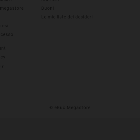
 megastore
Buoni
Le mie liste dei desideri
 resi
ecesso
unt
icy
cy
© eBuò Megastore
CUCCHIAINO MOKA