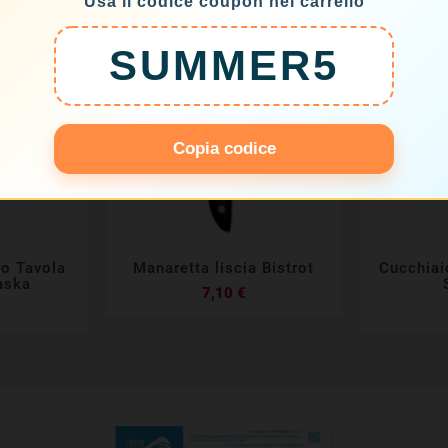
Usa il codice coupon nel carrello
SUMMER5
Copia codice
lo Tavola
Manaretta liscia Bistrot
Cucchiai







aska
Prezzo
7,10 €
rezzo