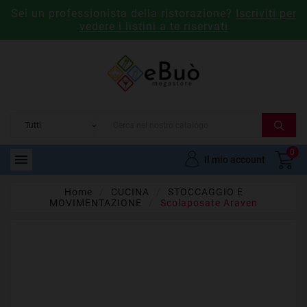
Sei un professionista della ristorazione?
Iscriviti per
vedere i listini a te riservati
0

Il mio account
Home
CUCINA
STOCCAGGIO E
MOVIMENTAZIONE
Scolaposate Araven