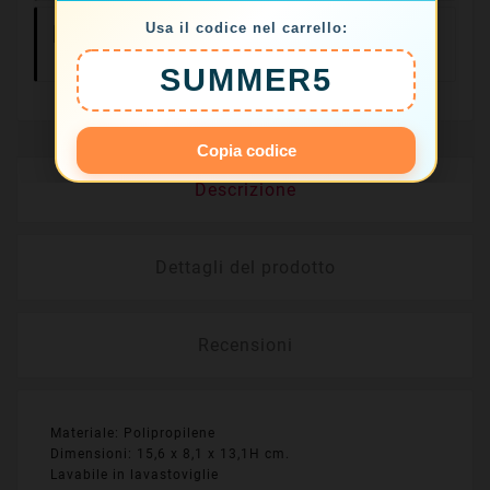
Usa il codice nel carrello:
Resi Facili Entro
14 Giorni
SUMMER5
Copia codice
Descrizione
Dettagli del prodotto
Recensioni
Materiale: Polipropilene
Dimensioni: 15,6 x 8,1 x 13,1H cm.
Lavabile in lavastoviglie