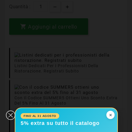
Quantità :

Aggiungi al carrello
Listini Dedicati Per I Professionisti Della
Ristorazione. Registrati Subito
Con Il Codice SUMMER5 Ottieni Uno Sconto Extra
Del 5% Fino Al 31 Agosto
×
FINO AL 31 AGOSTO
Consegne In 24/48
5% extra su tutto il catalogo
Ore