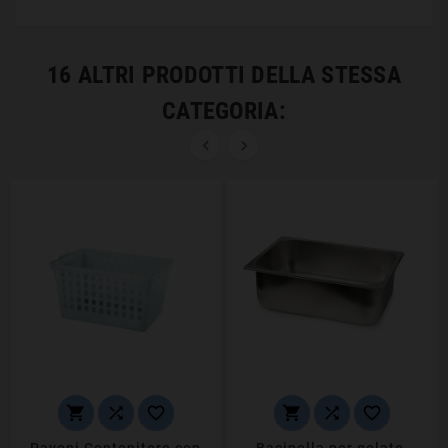
16 ALTRI PRODOTTI DELLA STESSA
CATEGORIA:








Pavoni Contenitore con
Bacinella per gelato,