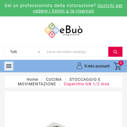
Sei un professionista della ristorazione?
Iscriviti per
vedere i listini a te riservati
0

Il mio account
Home
CUCINA
STOCCAGGIO E
MOVIMENTAZIONE
Coperchio GN 1/2 inox