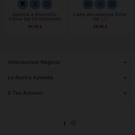






Spatola A Ginocchio
Lama per patatine fritte
Fibrox Cm 25 Victorinox
cm 1,1
Prezzo
Prezzo
39,10 €
29,00 €

Informazioni Negozio

La Nostra Azienda

Il Tuo Account