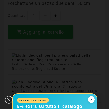
Forchettone unipezzo due denti 50 cm
Quantità :

Aggiungi al carrello
Listini Dedicati Per I Professionisti Della
Ristorazione. Registrati Subito
Con Il Codice SUMMER5 Ottieni Uno Sconto Extra
Del 5% Fino Al 31 Agosto
×
FINO AL 31 AGOSTO
5% extra su tutto il catalogo
Consegne In 24/48