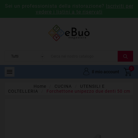
Sei un professionista della ristorazione?
Iscriviti per
vedere i listini a te riservati
0

Il mio account
Home
CUCINA
UTENSILI E
COLTELLERIA
Forchettone unipezzo due denti 50 cm