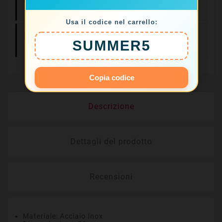
Ore
Usa il codice nel carrello:
Resi Facili Entro
SUMMER5
14 Giorni
Copia codice
Descrizione
Dettagli del prodotto
Recensioni
Materiale: Acciaio Inox