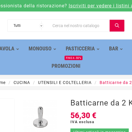
essionista della ristorazione?
Iscriviti per vedere i listini 
AVOLA
MONOUSO
PASTICCERIA
BAR
FINO A -50%
PROMOZIONI
me
CUCINA
UTENSILI E COLTELLERIA
Batticarne da 
Batticarne da 2 
56,30 €
IVA esclusa