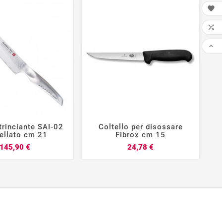

LIS


trinciante SAI-02
Coltello per disossare







ellato cm 21
Fibrox cm 15
Prezzo
Prezzo
145,90 €
24,78 €