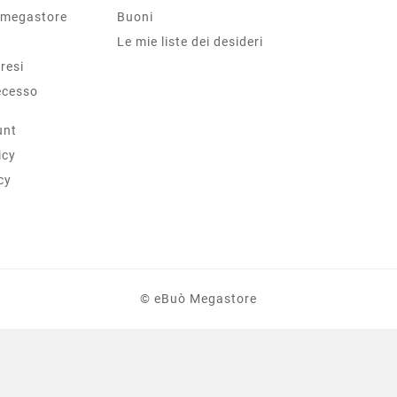
 megastore
Buoni
Le mie liste dei desideri
 resi
ecesso
unt
icy
cy
© eBuò Megastore
BATTICARNE DA 2 KG