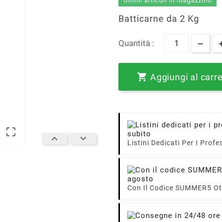
Ultimi articoli in magazzino
Batticarne da 2 Kg
Quantità :

Aggiungi al carre



Listini Dedicati Per I Profe
Con Il Codice SUMMER5 Ott