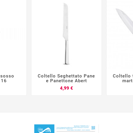
disosso
Coltello Seghettato Pane
Coltello 







 16
e Panettone Abert
mart
Prezzo
Prezzo
4,99 €