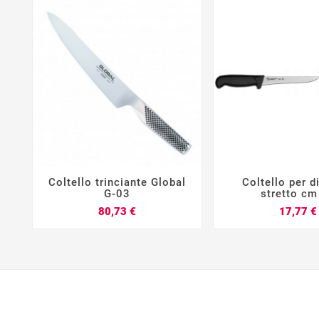
Coltello trinciante Global
Coltello per 






G-03
stretto cm
Prezzo
80,73 €
17,77 €