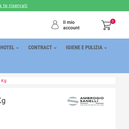
a te riservati
0
Il mio
account
HOTEL
CONTRACT
IGIENE E PULIZIA
2 Kg
Kg