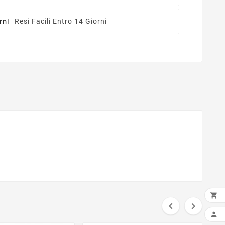
Resi Facili Entro 14 Giorni



AGG
