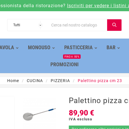
essionista della ristorazione?
Iscriviti per vedere i listini 
AVOLA
MONOUSO
PASTICCERIA
BAR
FINO A -50%
PROMOZIONI
Home
CUCINA
PIZZERIA
Palettino pizza cm 23
Palettino pizza 
89,90 €
IVA esclusa