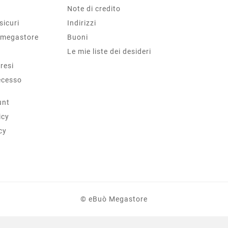
Note di credito
sicuri
Indirizzi
 megastore
Buoni
Le mie liste dei desideri
 resi
ecesso
unt
icy
cy
© eBuò Megastore