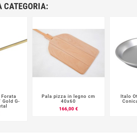
A CATEGORIA:
 Forata
Pala pizza in legno cm
Italo O







 Gold G-
40x60
Conic
tal
Prezzo
166,00 €
Prezzo
€