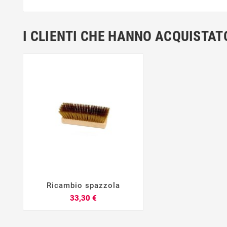
I CLIENTI CHE HANNO ACQUIST
Ricambio spazzola




Prezzo
33,30 €