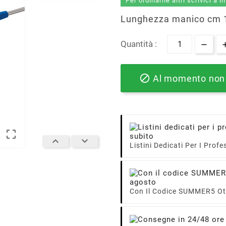
Per ordinarne altri scrivici a 
Lunghezza manico cm 
Quantità :

Al momento non 



Listini Dedicati Per I Profe
Con Il Codice SUMMER5 Ott