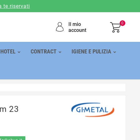
a te riservati
0
Il mio
account
HOTEL
CONTRACT
IGIENE E PULIZIA
cm 23