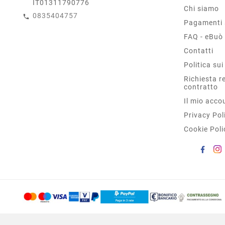
IT01311790776
Chi siamo
0835404757
Pagamenti 
FAQ - eBuò
Contatti
Politica sui
Richiesta r
contratto
Il mio acco
Privacy Pol
Cookie Poli