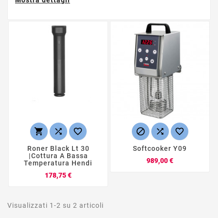
Mostra dettagli






Roner Black Lt 30
Softcooker Y09
|Cottura A Bassa
Prezzo
989,00 €
Temperatura Hendi
Prezzo
178,75 €
Visualizzati 1-2 su 2 articoli