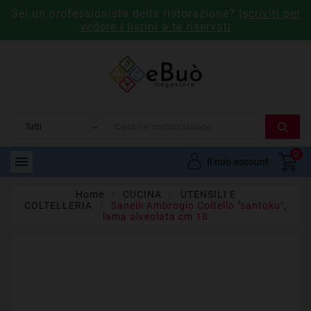
Sei un professionista della ristorazione?
Iscriviti per
vedere i listini a te riservati
0

Il mio account
Home
CUCINA
UTENSILI E
COLTELLERIA
Sanelli Ambrogio Coltello "santoku",
lama alveolata cm 18