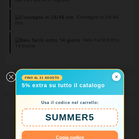
Del 5% Fino Al 31 Agosto
Consegne In 24/48
Ore
Resi Facili Entro
14 Giorni
×
FINO AL 31 AGOSTO
Descrizione
5% extra su tutto il catalogo
Usa il codice nel carrello:
Dettagli del prodotto
SUMMER5
Recensioni
Copia codice