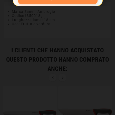
Marca Sanelli Ambrogio
Codice t350018g
Lunghezza lama: 18 cm
Uso: Frutta e verdura
I CLIENTI CHE HANNO ACQUISTATO
QUESTO PRODOTTO HANNO COMPRATO
ANCHE:

