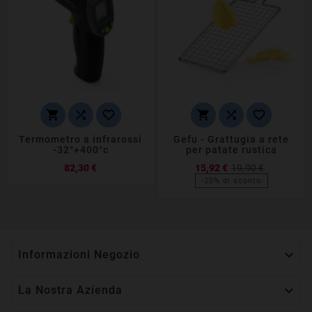






Termometro a infrarossi
Gefu - Grattugia a rete
-32°+400°c
per patate rustica
Prezzo
Prezzo
82,30 €
15,92 €
19,90 €
base
-20% di sconto
Prezzo

Informazioni Negozio

La Nostra Azienda