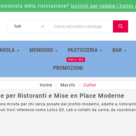
essionista della ristorazione?
Iscriviti per vedere i listini 
AVOLA
MONOUSO
PASTICCERIA
BAR
FINO A -50%
PROMOZIONI
Home
Marchi
Culter
te per Ristoranti e Mise en Place Moderne
one mirata per chi cerca posate dal profilo moderno, adatte a ristoranti,
uò trovi referenze come Lotus Q5, Lab e coltelli da carne, da coordina