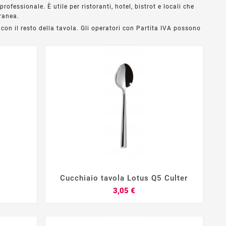
ofessionale. È utile per ristoranti, hotel, bistrot e locali che
ranea.
on il resto della tavola. Gli operatori con Partita IVA possono
Cucchiaio tavola Lotus Q5 Culter




Prezzo
3,05 €