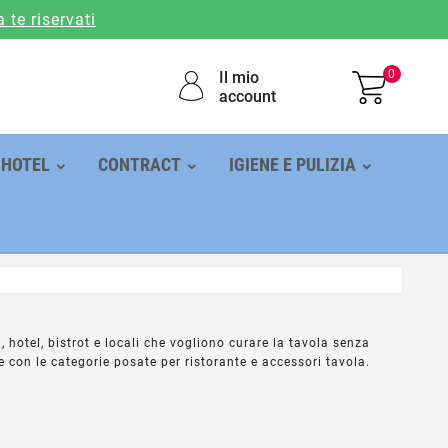
a te riservati
0
Il mio
account
HOTEL
CONTRACT
IGIENE E PULIZIA
 hotel, bistrot e locali che vogliono curare la tavola senza
re con le categorie
posate per ristorante
e accessori tavola.