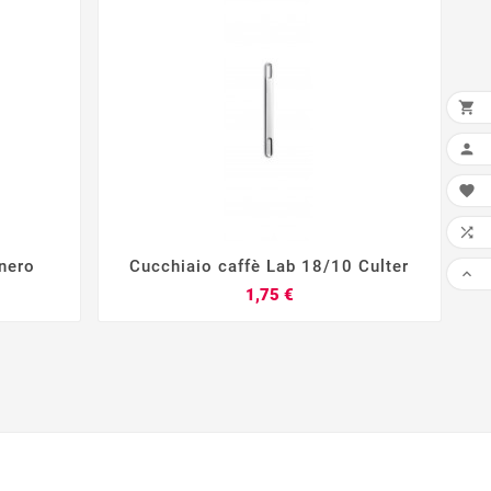

AGG


LIS

nero
Cucchiaio caffè Lab 18/10 Culter





Prezzo
1,75 €