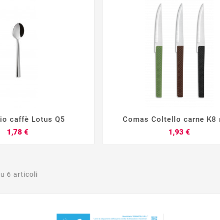
io caffè Lotus Q5
Comas Coltello carne K8 







Prezzo
Prezzo
1,78 €
1,93 €
u 6 articoli