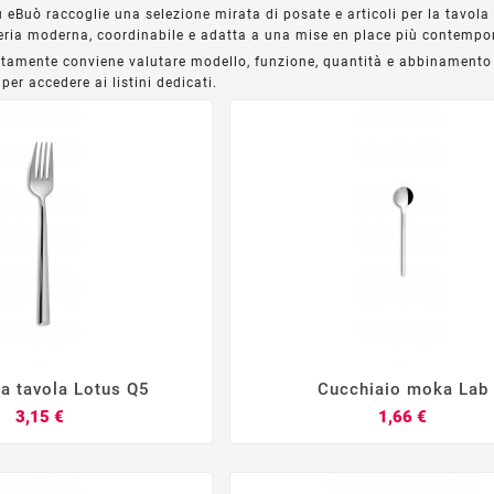
 eBuò raccoglie una selezione mirata di posate e articoli per la tavola pr
ria moderna, coordinabile e adatta a una mise en place più contempo
ettamente conviene valutare modello, funzione, quantità e abbinamento c
per accedere ai listini dedicati.
ta tavola Lotus Q5
Cucchiaio moka Lab







Prezzo
Prezzo
3,15 €
1,66 €