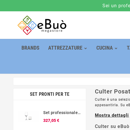
Sei un prof
BRANDS
ATTREZZATURE
CUCINA
T
Culter Posa
SET PRONTI PER TE
Culter è una selezi
appesantirla. Su eB
Set professionale 60 calici vino + 60 bicchieri acqua Schott Zwiesel
Mostra dettagli
Prezzo
327,05 €
Culter su eBuò