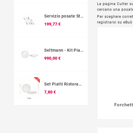
La pagina Culter su
cercano una posate
Servizio posate Stoccolma Mepra da 60
Per scegliere corr
registrarsi su eBuò 
Prezzo
199,77 €
Seltmann - Kit Piatto Piano Cm 28 + Piatto Fondo Cm 27 Blues
Prezzo
990,00 €
Set Piatti Ristorante con Forchetta e Coltello – Kit Promo Posto Tavola
Prezzo
7,80 €
Forchet
